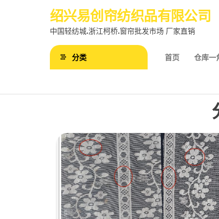
前
绍兴易创帘纺织品有限公司
往
中国轻纺城.浙江柯桥.窗帘批发市场 厂家直销
内
容
分类
首页
仓库一