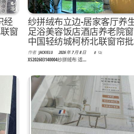
织经
纱拼绒布立边-居家客厅养
北联窗
足浴美容饭店酒店养老院窗
中国轻纺城柯桥北联窗帘批
作者
JACKIELU
2026 年 7 月 8 日
0
XS202603140004纱拼绒布 适…