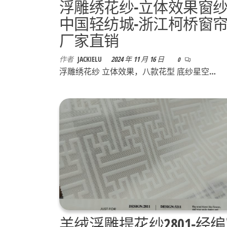
浮雕绣花纱-立体效果窗
中国轻纺城-浙江柯桥窗
厂家直销
作者
JACKIELU
2024 年 11 月 16 日
0
浮雕绣花纱 立体效果，八款花型 底纱星空…
羊绒浮雕提花纱2801-经