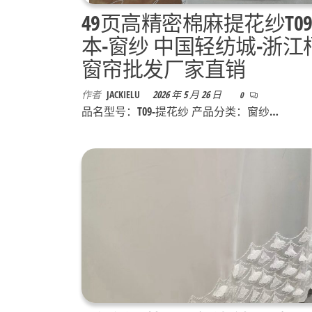
49页高精密棉麻提花纱T0
本-窗纱 中国轻纺城-浙江
窗帘批发厂家直销
作者
JACKIELU
2026 年 5 月 26 日
0
品名型号：T09-提花纱 产品分类：窗纱…