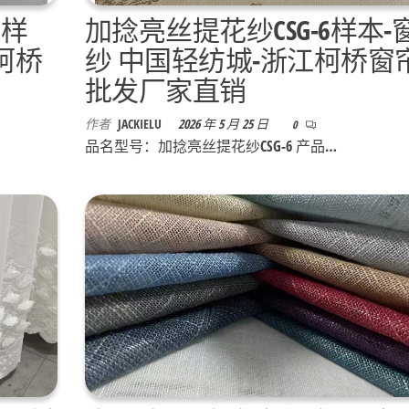
9样
加捻亮丝提花纱CSG-6样本-
柯桥
纱 中国轻纺城-浙江柯桥窗
批发厂家直销
作者
JACKIELU
2026 年 5 月 25 日
0
品名型号：加捻亮丝提花纱CSG-6 产品…