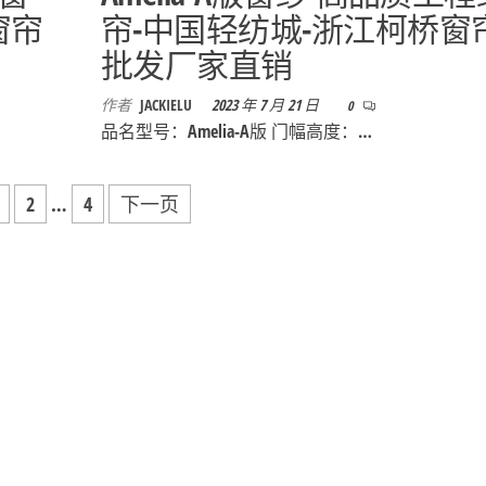
窗帘
帘-中国轻纺城-浙江柯桥窗
批发厂家直销
作者
JACKIELU
2023 年 7 月 21 日
0
品名型号：Amelia-A版 门幅高度：…
2
…
4
下一页