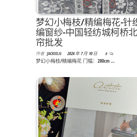
梦幻小梅枝/精编梅花-针
编窗纱-中国轻纺城柯桥
帘批发
作者
JACKIELU
2026 年 7 月 10 日
0
梦幻小梅枝/精编梅花 门幅：280cm …