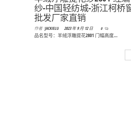
纱-中国轻纺城-浙江柯桥
批发厂家直销
作者
JACKIELU
2023 年 9 月 12 日
0
品名型号：羊绒浮雕提花2801 门幅高度…
文
1
章
导
航