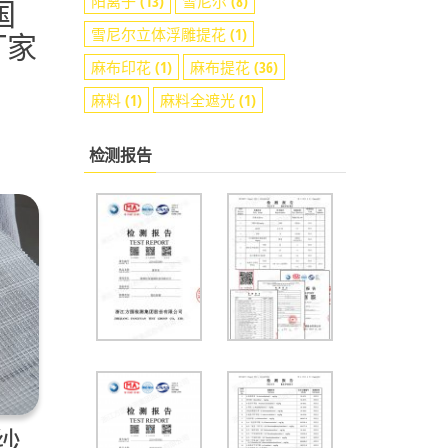
阳离子
(13)
雪尼尔
(8)
国
雪尼尔立体浮雕提花
(1)
厂家
麻布印花
(1)
麻布提花
(36)
麻料
(1)
麻料全遮光
(1)
检测报告
纱