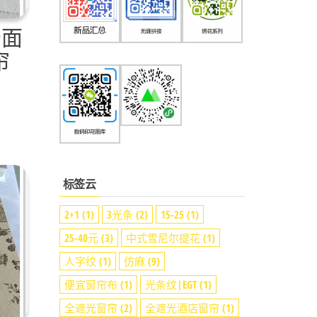
纱面
帘
标签云
2+1
(1)
3光条
(2)
15-25
(1)
25-40元
(3)
中式雪尼尔提花
(1)
人字纹
(1)
仿麻
(9)
便宜窗帘布
(1)
光条纹|EGT
(1)
全遮光窗帘
(2)
全遮光酒店窗帘
(1)