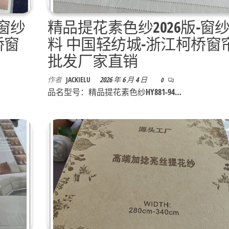
质窗纱
精品提花素色纱2026版-窗
桥窗
料 中国轻纺城-浙江柯桥窗
批发厂家直销
作者
JACKIELU
2026 年 6 月 4 日
0
品名型号：精品提花素色纱HY881-94…