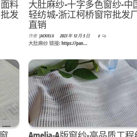
纱面料
大肚麻纱-十字多色窗纱-中
帘批发
轻纺城-浙江柯桥窗帘批发
直销
作者
JACKIELU
2023 年 12 月 5 日
0
大肚麻纱 链接: https://pan…
编窗
Amelia-A版窗纱-高品质工程