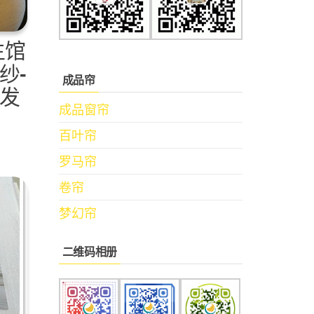
生馆
纱-
成品帘
发
成品窗帘
百叶帘
罗马帘
卷帘
梦幻帘
二维码相册