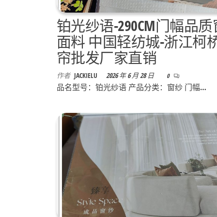
铂光纱语-290CM门幅品
面料 中国轻纺城-浙江柯
帘批发厂家直销
作者
JACKIELU
2026 年 6 月 28 日
0
品名型号：铂光纱语 产品分类：窗纱 门幅…