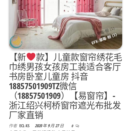
【新
款】儿童款窗帘绣花毛
巾绣男孩女孩房工装适合客厅
书房卧室儿童房 抖音
18857501909TZ微信
（18857501909）【易窗帘】-
浙江绍兴柯桥窗帘遮光布批发
厂家直销
作者
ECL-XS
2020 年 9 月 27 日
0