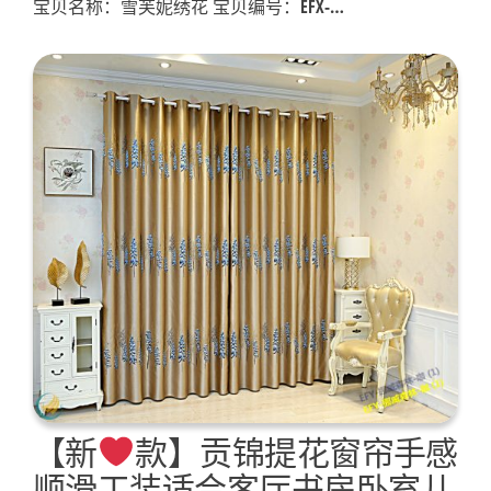
宝贝名称：雪芙妮绣花 宝贝编号：EFX-…
【新
款】贡锦提花窗帘手感
顺滑工装适合客厅书房卧室儿