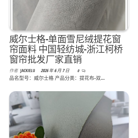
威尔士格-单面雪尼绒提花窗
帘面料 中国轻纺城-浙江柯桥
窗帘批发厂家直销
作者
JACKIELU
2026 年 6 月 7 日
0
品名型号：威尔士格 产品分类：提花布-双…