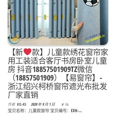
【新
款】儿童款绣花窗帘家
用工装适合客厅书房卧室儿童
房 抖音18857501909TZ微信
（18857501909）【易窗帘】-
浙江绍兴柯桥窗帘遮光布批发
厂家直销
作者
ECL-XS
2020 年 9 月 1 日
0
宝贝名称：儿童款窗帘 宝贝编号：EXH-…