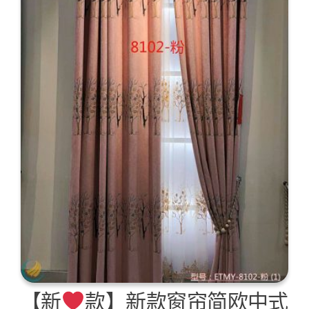
【新
款】新款窗帘简欧中式