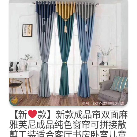
【新
款】新款成品帘双面麻
雅芙尼成品纯色窗帘可拼接散
剪工装适合客厅书房卧室儿童