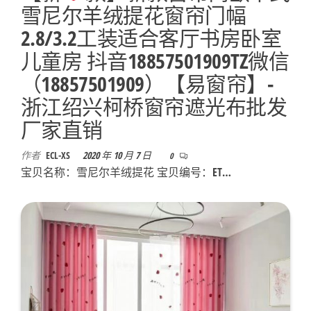
雪尼尔羊绒提花窗帘门幅
2.8/3.2工装适合客厅书房卧室
儿童房 抖音18857501909TZ微信
（18857501909）【易窗帘】-
浙江绍兴柯桥窗帘遮光布批发
厂家直销
作者
ECL-XS
2020 年 10 月 7 日
0
宝贝名称：雪尼尔羊绒提花 宝贝编号：ET…