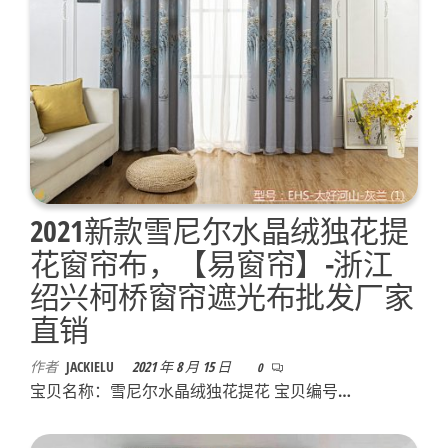
2021新款雪尼尔水晶绒独花提
花窗帘布，【易窗帘】-浙江
绍兴柯桥窗帘遮光布批发厂家
直销
作者
JACKIELU
2021 年 8 月 15 日
0
宝贝名称：雪尼尔水晶绒独花提花 宝贝编号…