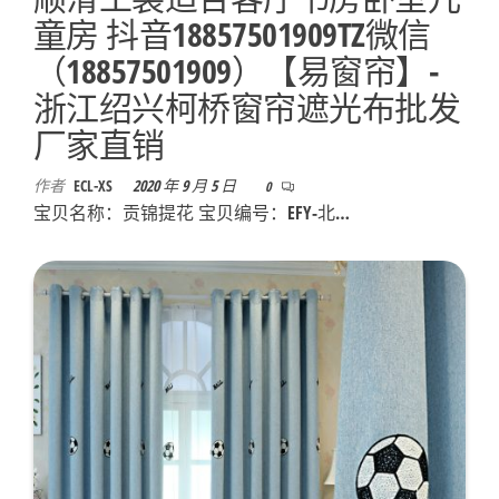
童房 抖音18857501909TZ微信
（18857501909）【易窗帘】-
浙江绍兴柯桥窗帘遮光布批发
厂家直销
作者
ECL-XS
2020 年 9 月 5 日
0
宝贝名称：贡锦提花 宝贝编号：EFY-北…