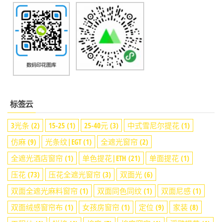
标签云
3光条
(2)
15-25
(1)
25-40元
(3)
中式雪尼尔提花
(1)
仿麻
(9)
光条纹|EGT
(1)
全遮光窗帘
(2)
全遮光酒店窗帘
(1)
单色提花|ETH
(21)
单面提花
(1)
压花
(73)
压花全遮光窗帘
(3)
双面光
(6)
双面全遮光麻料窗帘
(1)
双面同色同纹
(1)
双面尼感
(1)
双面绒感窗帘布
(1)
女孩房窗帘
(1)
定位
(9)
家装
(8)