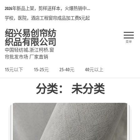
前
2026年新品上架，剪样送样本，火爆热销中...
往
学校，医院，酒店工程窗帘成品加工费5元起
内
容
绍兴易创帘纺
织品有限公司
菜单
中国轻纺城.浙江柯桥.窗
帘批发市场 厂家直销
15元以下
15-25元
25-40元
40元以上
分类：
未分类