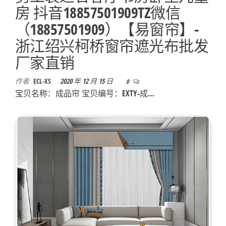
房 抖音18857501909TZ微信
（18857501909）【易窗帘】-
浙江绍兴柯桥窗帘遮光布批发
厂家直销
作者
ECL-XS
2020 年 12 月 15 日
0
宝贝名称：成品帘 宝贝编号：EXTY-成…