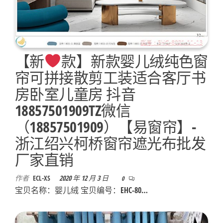
【新
款】新款婴儿绒纯色窗
帘可拼接散剪工装适合客厅书
房卧室儿童房 抖音
18857501909TZ微信
（18857501909）【易窗帘】-
浙江绍兴柯桥窗帘遮光布批发
厂家直销
作者
ECL-XS
2020 年 12 月 3 日
0
宝贝名称：婴儿绒 宝贝编号：EHC-80…