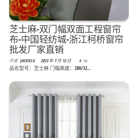
芝士麻-双门幅双面工程窗帘
布-中国轻纺城-浙江柯桥窗帘
批发厂家直销
作者
JACKIELU
2023 年 7 月 12 日
0
品名型号：芝士麻 门幅高度：280/32…