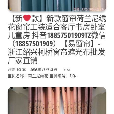
【新
款】新款窗帘荷兰尼绣
花窗帘工装适合客厅书房卧室
儿童房 抖音18857501909TZ微信
（18857501909）【易窗帘】-
浙江绍兴柯桥窗帘遮光布批发
厂家直销
作者
ECL-XS
2020 年 11 月 18 日
0
宝贝名称：荷兰尼绣花 宝贝编号：EJQ-…