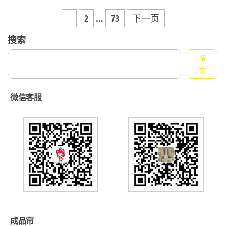
文
1
2
…
73
下一页
章
搜索
导
搜
航
索
微信客服
成品帘