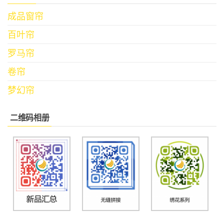
成品窗帘
百叶帘
罗马帘
卷帘
梦幻帘
二维码相册