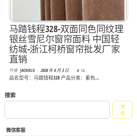
马踏钱程328-双面同色同纹理
银丝雪尼尔窗帘面料 中国轻
纺城-浙江柯桥窗帘批发厂家
直销
作者
JACKIELU
2026 年 6 月 3 日
0
品名型号：马踏钱程328 产品分类：素色…
搜索
搜
索
微信客服