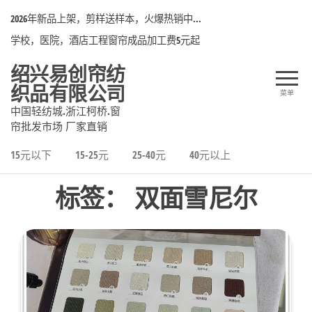
前
2026年新品上架，剪样送样本，火爆热销中...
往
学校，医院，酒店工程窗帘成品加工费5元起
内
容
绍兴易创帘纺
织品有限公司
菜单
中国轻纺城.浙江柯桥.窗
帘批发市场 厂家直销
15元以下
15-25元
25-40元
40元以上
标签：
双面雪尼尔