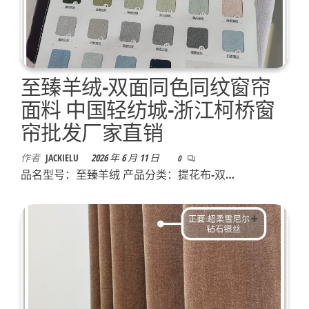
至臻羊绒-双面同色同纹窗帘
面料 中国轻纺城-浙江柯桥窗
帘批发厂家直销
作者
JACKIELU
2026 年 6 月 11 日
0
品名型号：至臻羊绒 产品分类：提花布-双…