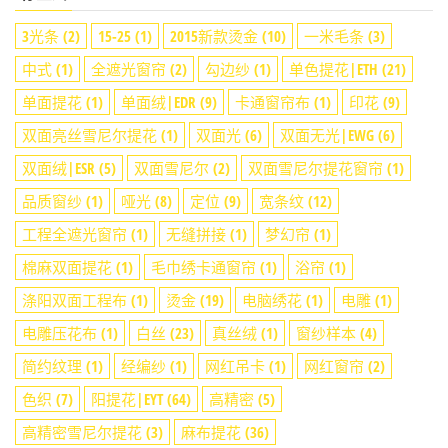
3光条
(2)
15-25
(1)
2015新款烫金
(10)
一米毛条
(3)
中式
(1)
全遮光窗帘
(2)
勾边纱
(1)
单色提花|ETH
(21)
单面提花
(1)
单面绒|EDR
(9)
卡通窗帘布
(1)
印花
(9)
双面亮丝雪尼尔提花
(1)
双面光
(6)
双面无光|EWG
(6)
双面绒|ESR
(5)
双面雪尼尔
(2)
双面雪尼尔提花窗帘
(1)
品质窗纱
(1)
哑光
(8)
定位
(9)
宽条纹
(12)
工程全遮光窗帘
(1)
无缝拼接
(1)
梦幻帘
(1)
棉麻双面提花
(1)
毛巾绣卡通窗帘
(1)
浴帘
(1)
涤阳双面工程布
(1)
烫金
(19)
电脑绣花
(1)
电雕
(1)
电雕压花布
(1)
白丝
(23)
真丝绒
(1)
窗纱样本
(4)
简约纹理
(1)
经编纱
(1)
网红吊卡
(1)
网红窗帘
(2)
色织
(7)
阳提花|EYT
(64)
高精密
(5)
高精密雪尼尔提花
(3)
麻布提花
(36)