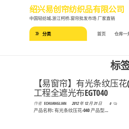
前
绍兴易创帘纺织品有限公司
往
中国轻纺城.浙江柯桥.窗帘批发市场 厂家直销
内
容
分类
首页
仓库一
标
【易窗帘】有光条纹压花(0
工程全遮光布EGT040
作者
ECHUANGLIAN
2012 年 12 月 31 日
0
产品名称: 有光条纹压花-040 产品型…