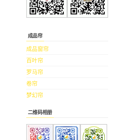
成品帘
成品窗帘
百叶帘
罗马帘
卷帘
梦幻帘
二维码相册