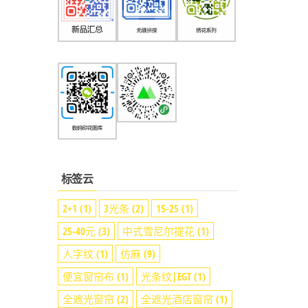
标签云
2+1
(1)
3光条
(2)
15-25
(1)
25-40元
(3)
中式雪尼尔提花
(1)
人字纹
(1)
仿麻
(9)
便宜窗帘布
(1)
光条纹|EGT
(1)
全遮光窗帘
(2)
全遮光酒店窗帘
(1)