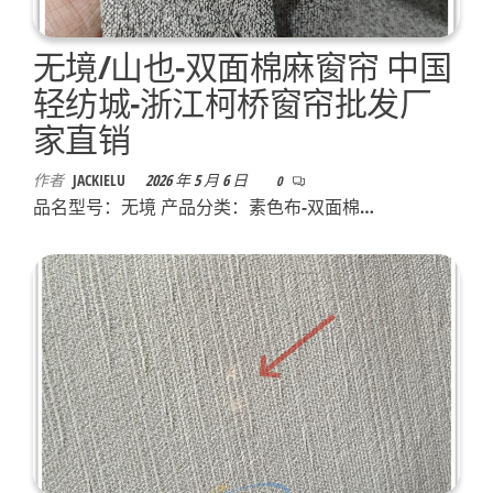
无境/山也-双面棉麻窗帘 中国
轻纺城-浙江柯桥窗帘批发厂
家直销
作者
JACKIELU
2026 年 5 月 6 日
0
品名型号：无境 产品分类：素色布-双面棉…