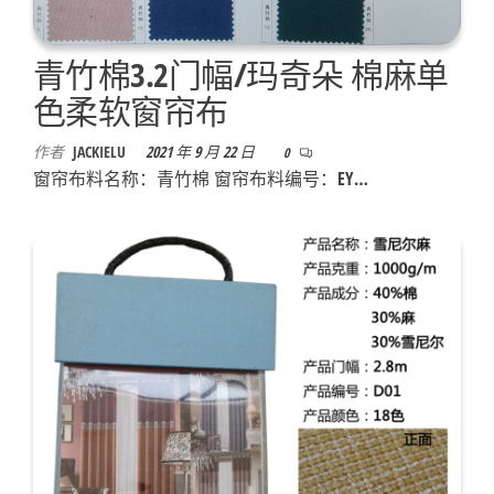
青竹棉3.2门幅/玛奇朵 棉麻单
色柔软窗帘布
作者
JACKIELU
2021 年 9 月 22 日
0
窗帘布料名称：青竹棉 窗帘布料编号：EY…