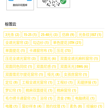
标签云
3光条
(2)
15-25
(1)
25-40元
(3)
仿麻
(9)
光条纹|EGT
(1)
全遮光窗帘
(2)
勾边纱
(1)
单色提花|ETH
(21)
单面提花
(1)
卡通窗帘布
(1)
压花
(73)
压花全遮光窗帘
(3)
双面光
(6)
双面全遮光麻料窗帘
(1)
双面同色同纹
(1)
双面尼感
(1)
双面无光|EWG
(6)
双面雪尼尔提花窗帘
(1)
哑光
(8)
女孩房窗帘
(1)
定位
(9)
工程全遮光窗帘
(1)
工程纱
(1)
无缝拼接
(1)
梦幻帘
(1)
棉麻双面提花
(1)
棉麻窗帘
(1)
毛巾绣卡通窗帘
(1)
浴帘
(1)
烫金
(19)
电脑绣花
(1)
电雕
(1)
窗纱样本
(4)
简约纹理
(1)
素色
(8)
经编纱
(1)