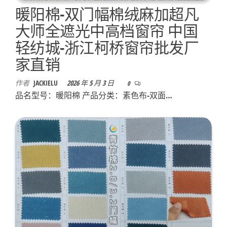
暖阳棉-双门幅棉绒麻加超凡
大师全遮光中高档窗帘 中国
轻纺城-浙江柯桥窗帘批发厂
家直销
作者
JACKIELU
2026 年 5 月 3 日
0
品名型号：暖阳棉 产品分类：素色布-双面…