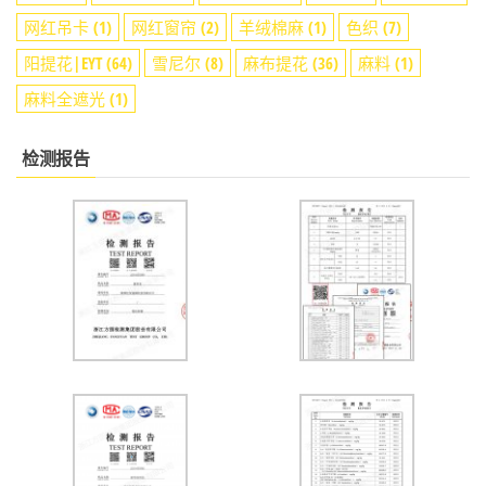
网红吊卡
(1)
网红窗帘
(2)
羊绒棉麻
(1)
色织
(7)
阳提花|EYT
(64)
雪尼尔
(8)
麻布提花
(36)
麻料
(1)
麻料全遮光
(1)
检测报告