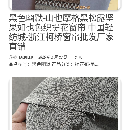
黑色幽默-山也摩格黑松露坚
果如也色织提花窗帘 中国轻
纺城-浙江柯桥窗帘批发厂家
直销
作者
JACKIELU
2026 年 5 月 13 日
0
品名型号：黑色幽默 产品分类：提花布-吊…