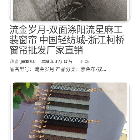
流金岁月-双面涤阳流星麻工
装窗帘 中国轻纺城-浙江柯桥
窗帘批发厂家直销
作者
JACKIELU
2026 年 5 月 14 日
0
品名型号：流金岁月 产品分类：素色布-双…