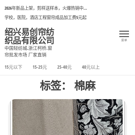
前
2026年新品上架，剪样送样本，火爆热销中...
往
学校，医院，酒店工程窗帘成品加工费5元起
内
容
绍兴易创帘纺
织品有限公司
菜单
中国轻纺城.浙江柯桥.窗
帘批发市场 厂家直销
15元以下
15-25元
25-40元
40元以上
标签：
棉麻