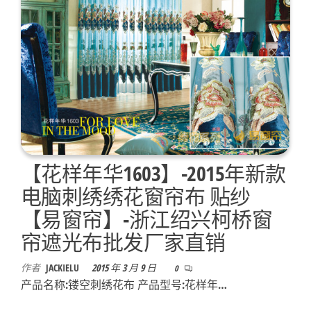
【花样年华1603】-2015年新款
电脑刺绣绣花窗帘布 贴纱
【易窗帘】-浙江绍兴柯桥窗
帘遮光布批发厂家直销
作者
JACKIELU
2015 年 3 月 9 日
0
产品名称:镂空刺绣花布 产品型号:花样年…