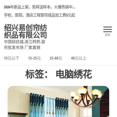
前
2026年新品上架，剪样送样本，火爆热销中...
往
学校，医院，酒店工程窗帘成品加工费5元起
内
容
绍兴易创帘纺
织品有限公司
菜单
中国轻纺城.浙江柯桥.窗
帘批发市场 厂家直销
15元以下
15-25元
25-40元
40元以上
标签：
电脑绣花