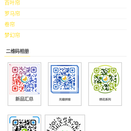
百叶帘
罗马帘
卷帘
梦幻帘
二维码相册